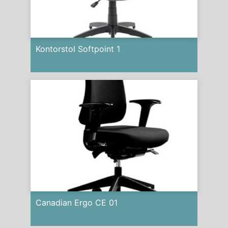
Kontorstol Softpoint 1
Canadian Ergo CE 01