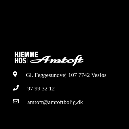
Gl. Feggesundvej 107 7742 Vesløs
97 99 32 12
amtoft@amtoftbolig.dk